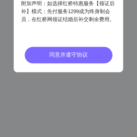
附加声明：如选择红桥特惠服务【领证后
补】模式：先付服务1299成为终身制会
员，在红桥网领证结婚后补交剩余费用。
已阅读同意
《会员注册协议》
《个人信息保护协议》
密码登录
同意并遵守协议