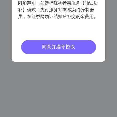
附加声明：如选择红桥特惠服务【领证后
补】模式：先付服务1299成为终身制会
员，在红桥网领证结婚后补交剩余费用。
已阅读同意
《会员注册协议》
《个人信息保护协议》
密码登录
同意并遵守协议