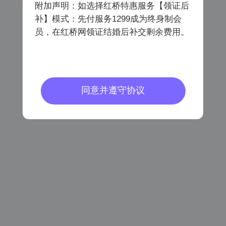
附加声明：如选择红桥特惠服务【领证后
补】模式：先付服务1299成为终身制会
员，在红桥网领证结婚后补交剩余费用。
已阅读同意
《会员注册协议》
《个人信息保护协议》
密码登录
同意并遵守协议