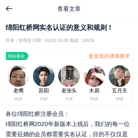
查看文章
绵阳红桥网实名认证的意义和规则！
作者：管理员
日期：01/25 16:05
阅读：18526
更改我的择偶要求
猜你喜欢
老鹰
苏阳
老张头
木易
五月天
46岁
24岁
57岁
55岁
59岁
各位绵阳红桥注册会员：
绵阳红桥网2020年新版本上线后，我们的每一位
需要征婚的会员都需要实名认证，目的不仅仅是