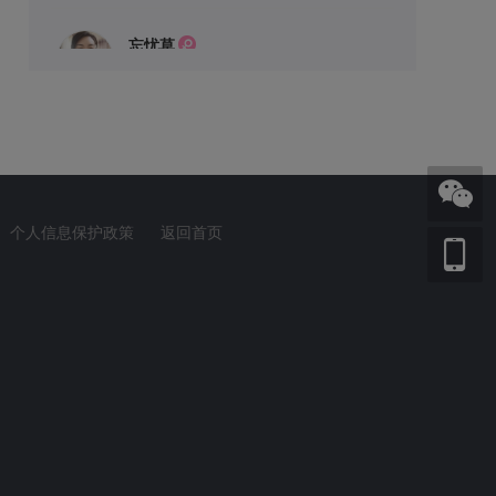
忘忧草
寻找有车，有房，有固定收入，脾气好，阳光型男士为伴
流浪小生
目前自己一个人生活，希望遇见一个独生子女的小姐姐，性格好的，
蝴蝶兒
个人信息保护政策
返回首页
红桥网客服
红桥会员6971.女，25岁 ，身高159.体重110斤，城
红桥网客服
7001登记征婚女士，52岁，离异（有个独女已经结婚），身高