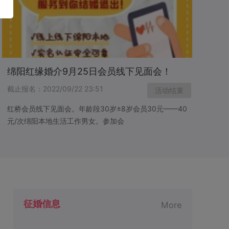
绵阳红缘婚介9月25日会员线下见面会！
截止报名：2022/09/22 23:51
活动结束
红桥会员线下见面会。年龄段30岁±8岁会员30元——40
元/次绵阳本地生活工作男女。参加会
飘云
寻一位女仕
只为遇见你
本人离异，女儿各自成家，早些年丧偶一一人平淡且乏味的度过了几
征婚信息
More