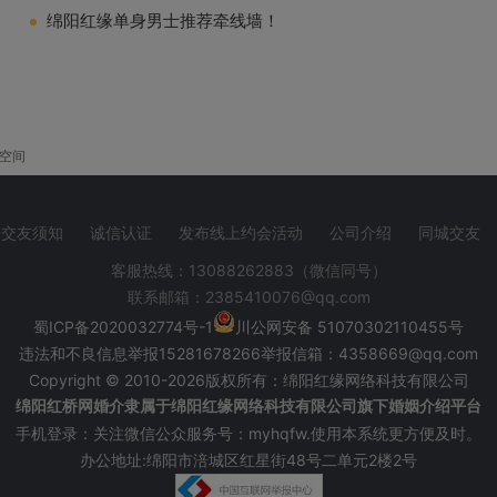
绵阳红缘单身男士推荐牵线墙！
Q空间
交友须知
诚信认证
发布线上约会活动
公司介绍
同城交友
客服热线：13088262883（微信同号）
联系邮箱：2385410076@qq.com
蜀ICP备2020032774号-1
川
公网安备 51070302110455号
违法和不良信息举报
15281678266举报信箱：
4358669@qq.com
Copyright © 2010-2026版权所有：绵阳红缘网络科技有限公司
绵阳红桥网婚介隶属于绵阳红缘网络科技有限公司旗下婚姻介绍平台
手机登录：关注微信公众服务号：myhqfw.使用本系统更方便及时。
办公地址:绵阳市涪城区红星街48号二单元2楼2号