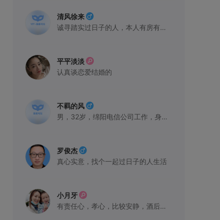
清风徐来
诚寻踏实过日子的人，本人有房有车，身高174cm 体重65公
平平淡淡
认真谈恋爱结婚的
不羁的风
男，32岁，绵阳电信公司工作，身高172, 体重70kg,想
罗俊杰
真心实意，找个一起过日子的人生活
小月牙
有责任心，孝心，比较安静，酒后不能发疯，工作上进，最好会下厨