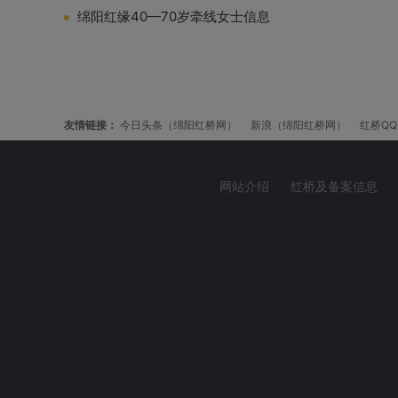
绵阳红缘40—70岁牵线女士信息
友情链接：
今日头条（绵阳红桥网）
新浪（绵阳红桥网）
红桥Q
网站介绍
红桥及备案信息