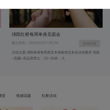
绵阳红桥每周单身见面会
截止报名：2023/03/11 00:00
活动结束
活动主题 绵阳单身每周真实专场相亲交友会活动要求 高薪
~高颜~高品质男士：23~39岁，大
课堂
情感话题
红桥活动