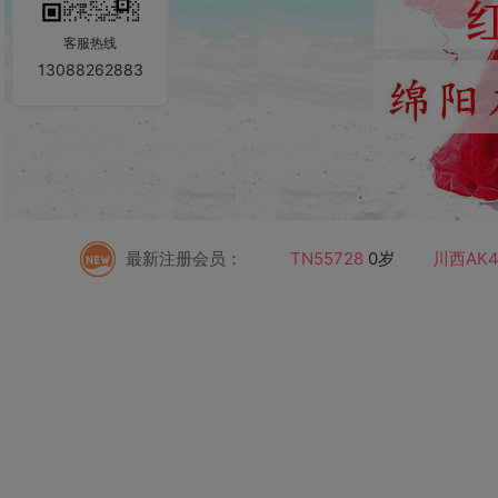
客服热线
13088262883
DV87500
51岁 绵阳市 护士
最新注册会员：
TN55728
0岁
川西AK472