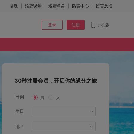
话题
|
婚恋课堂
|
邀请单身
|
防骗中心
|
留言反馈
登录
注册
手机版
30秒注册会员，开启你的缘分之旅
性别
男
女
生日
地区