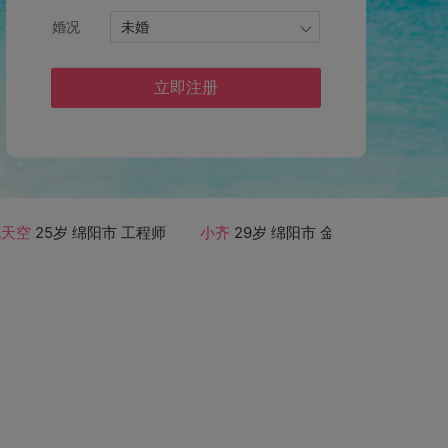
婚况
未婚
立即注册
空
25岁 绵阳市 工程师
小齐
29岁 绵阳市 金融/投资
星之所