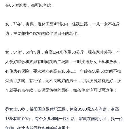
在65 岁以类，都可以考虑；
女，76岁，丧偶，退休工资4千以内，住跃进路，一儿一女不在身
边，主要想找个踏实的陪伴过日子的老伴。
女，54岁，69年9月，身高164米体重58公斤，现在家带外孙，个
人爱好唱歌和旅游有时间跳哈广场舞，平时接送孙女上学和放学，
有住房有保险，要求对方身高在165以上，年龄在50到60之间不抽
烟酒可少喝，有社保，无不良嗜好的男士，可以没房如有更好，没
车就要有点存款，丧偶无负担的最好，如条件允许可以两边住；
乔女士59岁，绵阳国企退休职工退，休金3500元左右有房，身高
155体重100斤，有个女儿和她一块生活，家就在南河小区，找一位
年龄65岁之内的同样条件的单身男士。