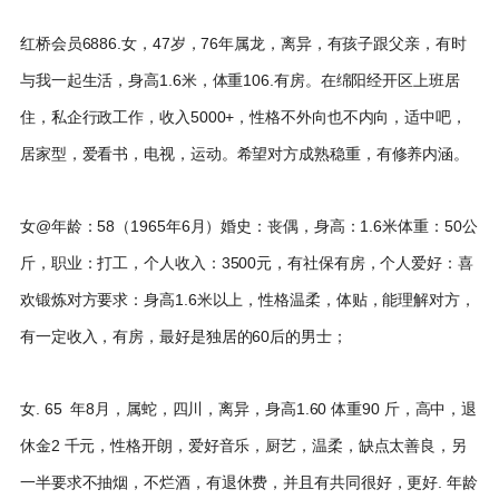
红桥会员6886.女，47岁，76年属龙，离异，有孩子跟父亲，有时
与我一起生活，身高1.6米，体重106.有房。在绵阳经开区上班居
住，私企行政工作，收入5000+，性格不外向也不内向，适中吧，
居家型，爱看书，电视，运动。希望对方成熟稳重，有修养内涵。
女@年龄：58（1965年6月）婚史：丧偶，身高：1.6米体重：50公
斤，职业：打工，个人收入：3500元，有社保有房，个人爱好：喜
欢锻炼对方要求：身高1.6米以上，性格温柔，体贴，能理解对方，
有一定收入，有房，最好是独居的60后的男士；
女. 65 年8月，属蛇，四川，离异，身高1.60 体重90 斤，高中，退
休金2 千元，性格开朗，爱好音乐，厨艺，温柔，缺点太善良，另
一半要求不抽烟，不烂酒，有退休费，并且有共同很好，更好. 年龄