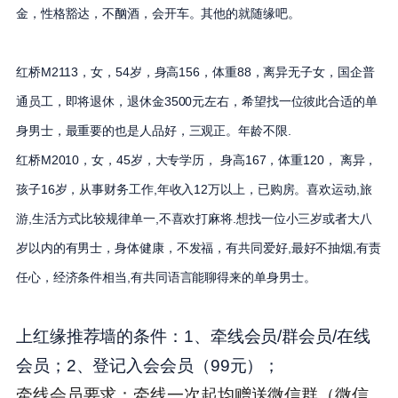
金，性格豁达，不酗酒，会开车。其他的就随缘吧。
红桥M2113，女，54岁，身高156，体重88，离异无子女，国企普
通员工，即将退休，退休金3500元左右，希望找一位彼此合适的单
身男士，最重要的也是人品好，三观正。年龄不限.
红桥M2010，女，45岁，大专学历， 身高167，体重120， 离异，
孩子16岁，从事财务工作,年收入12万以上，已购房。喜欢运动,旅
游,生活方式比较规律单一,不喜欢打麻将.想找一位小三岁或者大八
岁以内的有男士，身体健康，不发福，有共同爱好,最好不抽烟,有责
任心，经济条件相当,有共同语言能聊得来的单身男士。
上红缘推荐墙的条件：1、牵线会员/群会员/在线
会员；2、登记入会会员（99元）；
牵线会员要求：牵线一次起均赠送微信群（微信