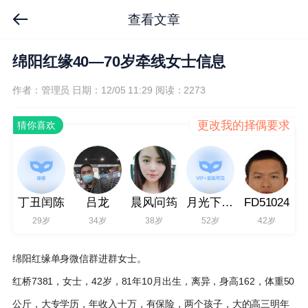
查看文章
绵阳红缘40—70岁牵线女士信息
作者：管理员
日期：12/05 11:29
阅读：2273
更改我的择偶要求
猜你喜欢
丁丑闰陈
吕龙
晨风问筠
月光下独酌
FD51024
29岁
34岁
38岁
52岁
42岁
绵阳红缘单身微信群进群女士。
红桥7381，女士，42岁，81年10月出生，离异，身高162，体重50
公斤，大专学历，年收入十万，有保险，两个孩子，大的高三明年