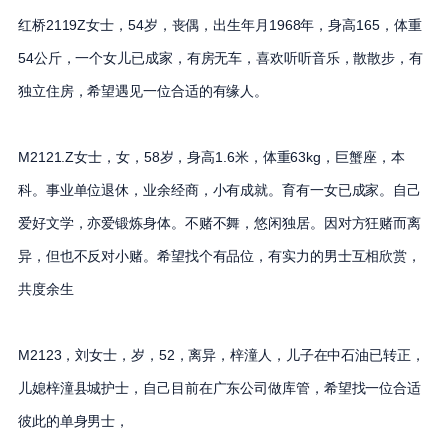
红桥2119Z女士，54岁，丧偶，出生年月1968年，身高165，体重
54公斤，一个女儿已成家，有房无车，喜欢听听音乐，散散步，有
独立住房，希望遇见一位合适的有缘人。
M2121.Z女士，女，58岁，身高1.6米，体重63kg，巨蟹座，本
科。事业单位退休，业余经商，小有成就。育有一女已成家。自己
爱好文学，亦爱锻炼身体。不赌不舞，悠闲独居。因对方狂赌而离
异，但也不反对小赌。希望找个有品位，有实力的男士互相欣赏，
共度余生
M2123，刘女士，岁，52，离异，梓潼人，儿子在中石油已转正，
儿媳梓潼县城护士，自己目前在广东公司做库管，希望找一位合适
彼此的单身男士，