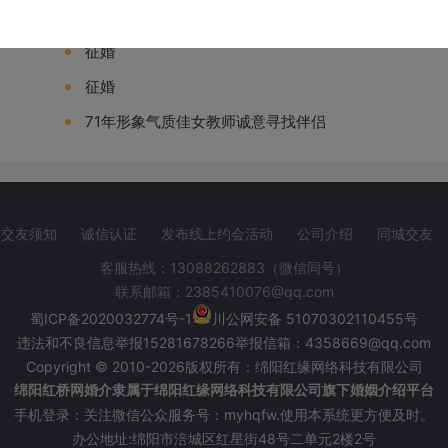
非诚勿扰
征婚
征婚
71年形象气质佳女教师诚意寻找伴侣
交友须知
诚信认证
发布线上约会活动
公司介绍
同城交友
客服热线：13088262883（微信同号）
联系邮箱：2385410076@qq.com
蜀ICP备2020032774号-1
川
公网安备 51070302110455号
违法和不良信息举报
15281678266举报信箱：
4358669@qq.com
Copyright © 2010-2026版权所有：绵阳红缘网络科技有限公司
绵阳红桥网婚介隶属于绵阳红缘网络科技有限公司旗下婚姻介绍平台
手机登录：关注微信公众服务号：myhqfw.使用本系统更方便及时。
办公地址:绵阳市涪城区红星街48号二单元2楼2号