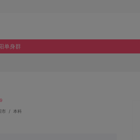
阳单身群
9
阳市
/
本科