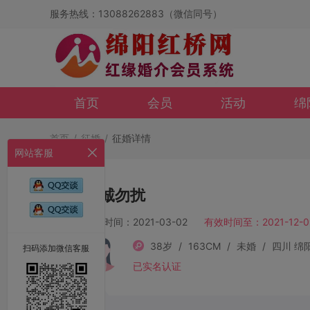
服务热线：13088262883（微信同号）
首页
会员
活动
绵
首页
/
征婚
/
征婚详情
网站客服
非诚勿扰
发布时间：2021-03-02
有效时间至：2021-12-0
38岁
/
163CM
/
未婚
/
四川 绵
扫码添加微信客服
已实名认证