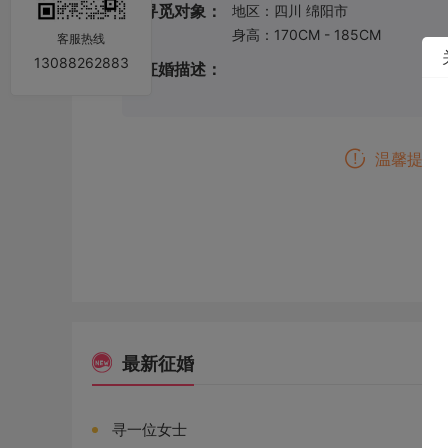
寻觅对象：
地区：四川 绵阳市
身高：170CM - 185CM
客服热线
13088262883
征婚描述：
温馨提示
最新征婚
寻一位女士