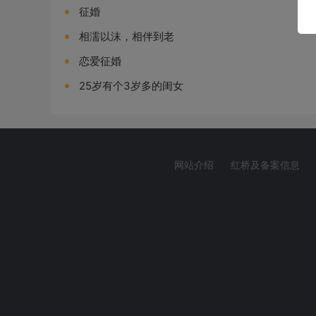
征婚
相濡以沫，相伴到老
恋爱征婚
25岁有个3岁多的闺女
网站介绍
红桥及备案信息